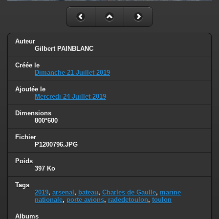
Auteur
Gilbert PAINBLANC
Créée le
Dimanche 21 Juillet 2019
Ajoutée le
Mercredi 24 Juillet 2019
Dimensions
800*600
Fichier
P1200796.JPG
Poids
397 Ko
Tags
2019
,
arsenal
,
bateau
,
Charles de Gaulle
,
marine
nationale
,
porte avions
,
radedetoulon
,
toulon
Albums