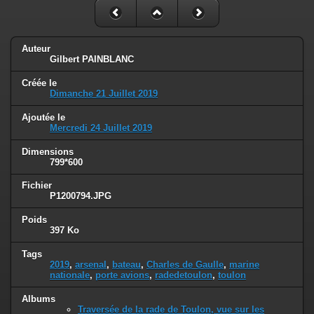
Auteur
Gilbert PAINBLANC
Créée le
Dimanche 21 Juillet 2019
Ajoutée le
Mercredi 24 Juillet 2019
Dimensions
799*600
Fichier
P1200794.JPG
Poids
397 Ko
Tags
2019
,
arsenal
,
bateau
,
Charles de Gaulle
,
marine
nationale
,
porte avions
,
radedetoulon
,
toulon
Albums
Traversée de la rade de Toulon, vue sur les