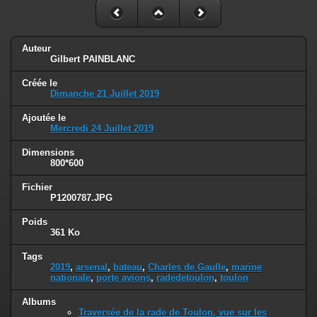
Auteur
Gilbert PAINBLANC
Créée le
Dimanche 21 Juillet 2019
Ajoutée le
Mercredi 24 Juillet 2019
Dimensions
800*600
Fichier
P1200787.JPG
Poids
361 Ko
Tags
2019
,
arsenal
,
bateau
,
Charles de Gaulle
,
marine
nationale
,
porte avions
,
radedetoulon
,
toulon
Albums
Traversée de la rade de Toulon, vue sur les