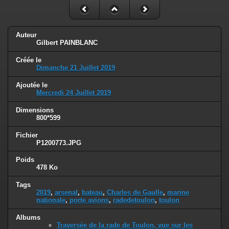
Auteur
Gilbert PAINBLANC
Créée le
Dimanche 21 Juillet 2019
Ajoutée le
Mercredi 24 Juillet 2019
Dimensions
800*599
Fichier
P1200773.JPG
Poids
478 Ko
Tags
2019
,
arsenal
,
bateau
,
Charles de Gaulle
,
marine
nationale
,
porte avions
,
radedetoulon
,
toulon
Albums
Traversée de la rade de Toulon, vue sur les