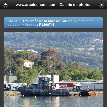
www.arcetsenans.com : Galerie de photos
Accueil
/
Traversée de la rade de Toulon, vue sur les
bateaux militaires
/
P1200748