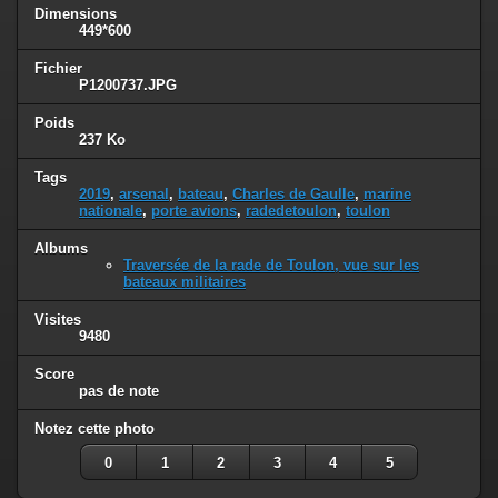
Dimensions
449*600
Fichier
P1200737.JPG
Poids
237 Ko
Tags
2019
,
arsenal
,
bateau
,
Charles de Gaulle
,
marine
nationale
,
porte avions
,
radedetoulon
,
toulon
Albums
Traversée de la rade de Toulon, vue sur les
bateaux militaires
Visites
9480
Score
pas de note
Notez cette photo
0
1
2
3
4
5