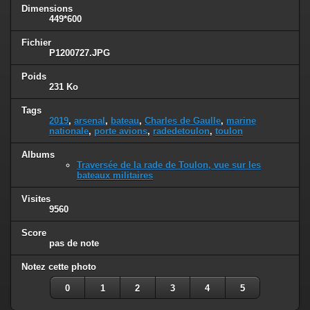
Dimensions
449*600
Fichier
P1200727.JPG
Poids
231 Ko
Tags
2019
,
arsenal
,
bateau
,
Charles de Gaulle
,
marine
nationale
,
porte avions
,
radedetoulon
,
toulon
Albums
Traversée de la rade de Toulon, vue sur les
bateaux militaires
Visites
9560
Score
pas de note
Notez cette photo
0
1
2
3
4
5