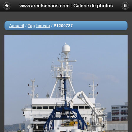
www.arcetsenans.com : Galerie de photos
Accueil
/
Tag
bateau
/
P1200727