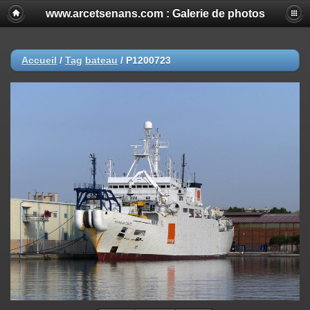
www.arcetsenans.com : Galerie de photos
Accueil
/
Tag
bateau
/
P1200723