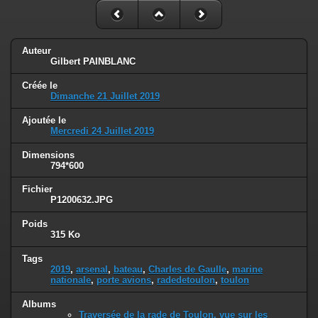
Auteur
Gilbert PAINBLANC
Créée le
Dimanche 21 Juillet 2019
Ajoutée le
Mercredi 24 Juillet 2019
Dimensions
794*600
Fichier
P1200632.JPG
Poids
315 Ko
Tags
2019
,
arsenal
,
bateau
,
Charles de Gaulle
,
marine
nationale
,
porte avions
,
radedetoulon
,
toulon
Albums
Traversée de la rade de Toulon, vue sur les