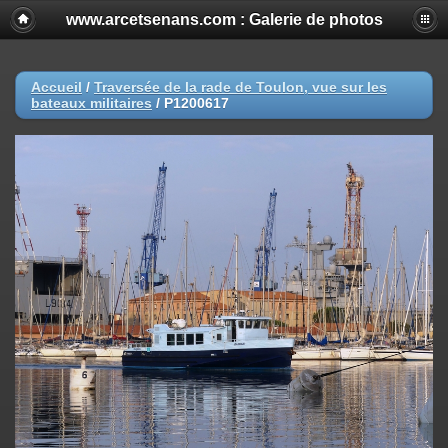
www.arcetsenans.com : Galerie de photos
Accueil
/
Traversée de la rade de Toulon, vue sur les
bateaux militaires
/
P1200617