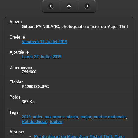
Auteur
Gilbert PAINBLANC, photographe officiel du Major Thill
Créée le
Vendredi 19 Juillet 2019
Ajoutée le
Lundi 22 Juillet 2019
Dimensions
794*600
Fichier
P1200130.JPG
Poids
367 Ko
Tags
2019
,
adieu aux armes
,
alavia
,
major
,
marine nationale
,
Pot de depart
,
toulon
Albums
Pot de départ du Major Jean-Michel Thill, Major