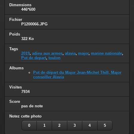
Dimensions
446*600
Fichier
P1200066.JPG
Poids
322 Ko
Tags
2019
,
adieu aux armes
,
alavia
,
major
,
marine nationale
,
Pot de depart
,
toulon
Albums
Pot de départ du Major Jean-Michel Thill, Major
conseiller Alavia
Visites
7934
Score
pas de note
Notez cette photo
0
1
2
3
4
5