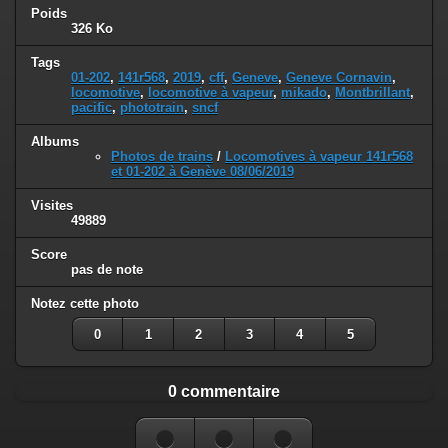
Poids
326 Ko
Tags
01-202
,
141r568
,
2019
,
cff
,
Geneve
,
Geneve Cornavin
,
locomotive
,
locomotive à vapeur
,
mikado
,
Montbrillant
,
pacific
,
phototrain
,
sncf
Albums
Photos de trains
/
Locomotives à vapeur 141r568
et 01-202 à Genève 08/06/2019
Visites
49889
Score
pas de note
Notez cette photo
0
1
2
3
4
5
0 commentaire