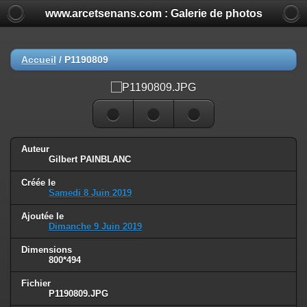
www.arcetsenans.com : Galerie de photos
Accueil
/
P1190809
Auteur
Gilbert PAINBLANC
Créée le
Samedi 8 Juin 2019
Ajoutée le
Dimanche 9 Juin 2019
Dimensions
800*494
Fichier
P1190809.JPG