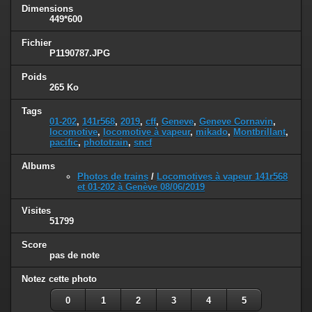
Dimensions
449*600
Fichier
P1190787.JPG
Poids
265 Ko
Tags
01-202
,
141r568
,
2019
,
cff
,
Geneve
,
Geneve Cornavin
,
locomotive
,
locomotive à vapeur
,
mikado
,
Montbrillant
,
pacific
,
phototrain
,
sncf
Albums
Photos de trains
/
Locomotives à vapeur 141r568
et 01-202 à Genève 08/06/2019
Visites
51799
Score
pas de note
Notez cette photo
0
1
2
3
4
5