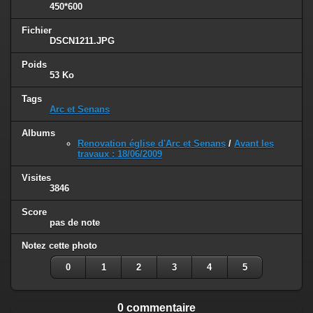
450*600
Fichier
DSCN1211.JPG
Poids
53 Ko
Tags
Arc et Senans
Albums
Renovation église d'Arc et Senans
/
Avant les
travaux : 18/06/2009
Visites
3846
Score
pas de note
Notez cette photo
0
1
2
3
4
5
0 commentaire