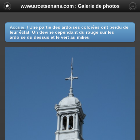
www.arcetsenans.com : Galerie de photos
Accueil
/
Une partie des ardoises colorées ont perdu de
leur éclat. On devine cependant du rouge sur les
ardoise du dessus et le vert au milieu