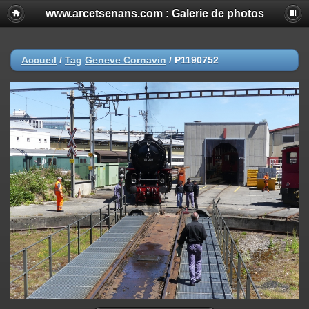
www.arcetsenans.com : Galerie de photos
Accueil
/
Tag
Geneve Cornavin
/
P1190752