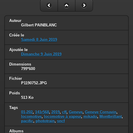
Auteur
Gilbert PAINBLANC
Créée le
Samedi 8 Juin 2019
Ajoutée le
Dimanche 9 Juin 2019
Dimensions
799*600
Fichier
P1190752.JPG
Poids
513 Ko
Tags
01-202
,
141r568
,
2019
,
cff
,
Geneve
,
Geneve Cornavin
,
locomotive
,
locomotive à vapeur
,
mikado
,
Montbrillant
,
pacific
,
phototrain
,
sncf
Albums