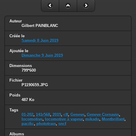
Auteur
Gilbert PAINBLANC
Créée le
Samedi 8 Juin 2019
Ajoutée le
Dimanche 9 Juin 2019
Dimensions
799*600
Fichier
P1190659.JPG
Poids
487 Ko
Tags
01-202
,
141r568
,
2019
,
cff
,
Geneve
,
Geneve Cornavin
,
locomotive
,
locomotive à vapeur
,
mikado
,
Montbrillant
,
pacific
,
phototrain
,
sncf
Albums