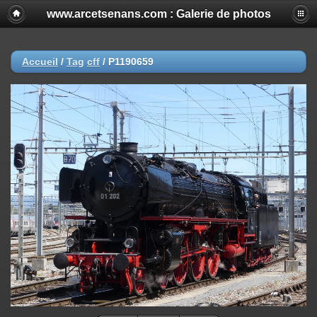
www.arcetsenans.com : Galerie de photos
Accueil
/
Tag
cff
/
P1190659