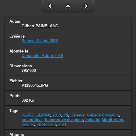
Auteur
Gilbert PAINBLANC
Créée le
Samedi 8 Juin 2019
Ajoutée le
Dimanche 9 Juin 2019
Dimensions
795*600
Fichier
P1190645.JPG
Poids
392 Ko
Tags
01-202
,
141r568
,
2019
,
cff
,
Geneve
,
Geneve Cornavin
,
locomotive
,
locomotive à vapeur
,
mikado
,
Montbrillant
,
pacific
,
phototrain
,
sncf
Albums