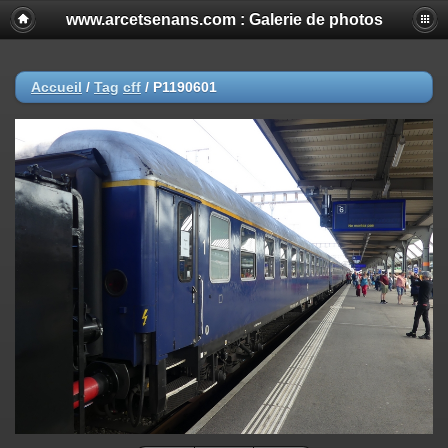
www.arcetsenans.com : Galerie de photos
Accueil
/
Tag
cff
/
P1190601