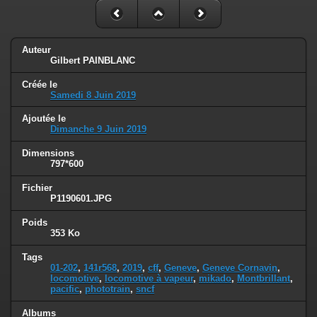
Auteur
Gilbert PAINBLANC
Créée le
Samedi 8 Juin 2019
Ajoutée le
Dimanche 9 Juin 2019
Dimensions
797*600
Fichier
P1190601.JPG
Poids
353 Ko
Tags
01-202
,
141r568
,
2019
,
cff
,
Geneve
,
Geneve Cornavin
,
locomotive
,
locomotive à vapeur
,
mikado
,
Montbrillant
,
pacific
,
phototrain
,
sncf
Albums