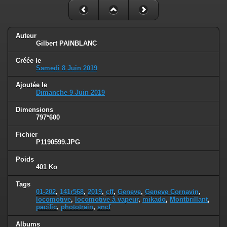
Auteur
Gilbert PAINBLANC
Créée le
Samedi 8 Juin 2019
Ajoutée le
Dimanche 9 Juin 2019
Dimensions
797*600
Fichier
P1190599.JPG
Poids
401 Ko
Tags
01-202
,
141r568
,
2019
,
cff
,
Geneve
,
Geneve Cornavin
,
locomotive
,
locomotive à vapeur
,
mikado
,
Montbrillant
,
pacific
,
phototrain
,
sncf
Albums