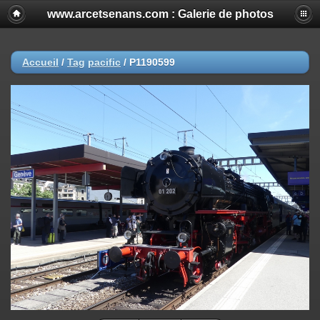
www.arcetsenans.com : Galerie de photos
Accueil
/
Tag
pacific
/
P1190599