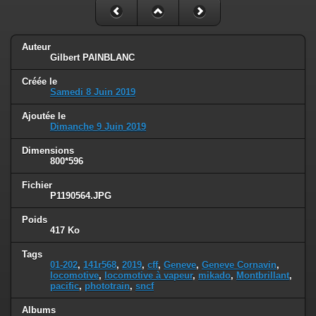
Auteur
Gilbert PAINBLANC
Créée le
Samedi 8 Juin 2019
Ajoutée le
Dimanche 9 Juin 2019
Dimensions
800*596
Fichier
P1190564.JPG
Poids
417 Ko
Tags
01-202
,
141r568
,
2019
,
cff
,
Geneve
,
Geneve Cornavin
,
locomotive
,
locomotive à vapeur
,
mikado
,
Montbrillant
,
pacific
,
phototrain
,
sncf
Albums