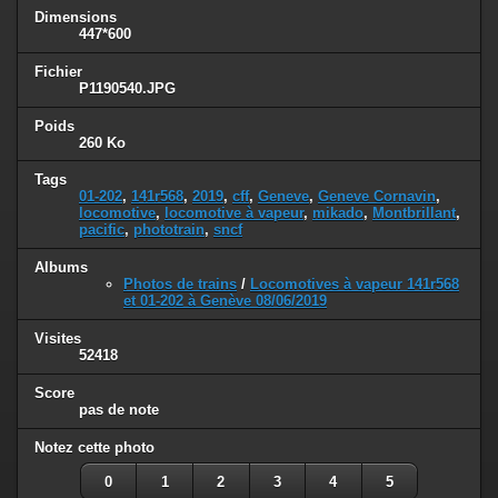
Dimensions
447*600
Fichier
P1190540.JPG
Poids
260 Ko
Tags
01-202
,
141r568
,
2019
,
cff
,
Geneve
,
Geneve Cornavin
,
locomotive
,
locomotive à vapeur
,
mikado
,
Montbrillant
,
pacific
,
phototrain
,
sncf
Albums
Photos de trains
/
Locomotives à vapeur 141r568
et 01-202 à Genève 08/06/2019
Visites
52418
Score
pas de note
Notez cette photo
0
1
2
3
4
5