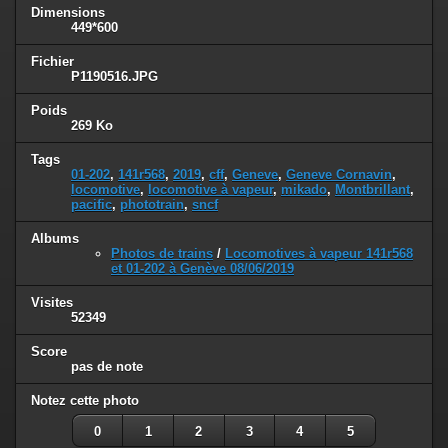
Dimensions
449*600
Fichier
P1190516.JPG
Poids
269 Ko
Tags
01-202
,
141r568
,
2019
,
cff
,
Geneve
,
Geneve Cornavin
,
locomotive
,
locomotive à vapeur
,
mikado
,
Montbrillant
,
pacific
,
phototrain
,
sncf
Albums
Photos de trains
/
Locomotives à vapeur 141r568
et 01-202 à Genève 08/06/2019
Visites
52349
Score
pas de note
Notez cette photo
0
1
2
3
4
5