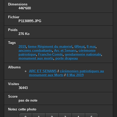
Dimensions
446*600
Fichier
P1130895.JPG
Poids
276 Ko
Tags
2019
,
6eme Régiment du materiel
,
6Rmat
,
8 mai
,
anciens combattants
,
Arc et Senans
,
cérémonie
patriotique
,
Franche-Comté
,
gendarmerie nationale
,
monument aux morts
,
porte drapeau
Albums
ARC ET SENANS
/
cérémonies patriotiques au
monument aux Morts
/
8 Mai 2019
Visites
36443
Score
pas de note
Notez cette photo