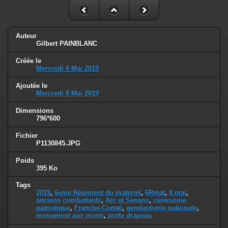
Auteur
Gilbert PAINBLANC
Créée le
Mercredi 8 Mai 2019
Ajoutée le
Mercredi 8 Mai 2019
Dimensions
796*600
Fichier
P1130845.JPG
Poids
395 Ko
Tags
2019
,
6eme Régiment du materiel
,
6Rmat
,
8 mai
,
anciens combattants
,
Arc et Senans
,
cérémonie
patriotique
,
Franche-Comté
,
gendarmerie nationale
,
monument aux morts
,
porte drapeau