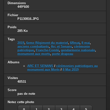
Dimensions
449*600
Fichier
P1130816.JPG
Poids
285 Ko
Tags
2019
,
6eme Régiment du materiel
,
6Rmat
,
8 mai
,
anciens combattants
,
Arc et Senans
,
cérémonie
patriotique
,
Franche-Comté
,
gendarmerie nationale
,
monument aux morts
,
porte drapeau
Albums
ARC ET SENANS
/
cérémonies patriotiques au
monument aux Morts
/
8 Mai 2019
Visites
40531
Score
pas de note
Notez cette photo
0
1
2
3
4
5