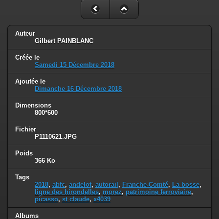
Auteur
Gilbert PAINBLANC
Créée le
Samedi 15 Décembre 2018
Ajoutée le
Dimanche 16 Décembre 2018
Dimensions
800*600
Fichier
P1110621.JPG
Poids
366 Ko
Tags
2018
,
abfc
,
andelot
,
autorail
,
Franche-Comté
,
La bosse
,
ligne des hirondelles
,
morez
,
patrimoine ferroviaire
,
picasso
,
st claude
,
x4039
Albums