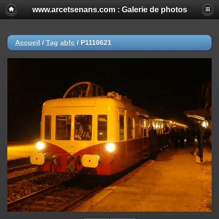
www.arcetsenans.com : Galerie de photos
Accueil
/
Tag
abfc
/
P1110621