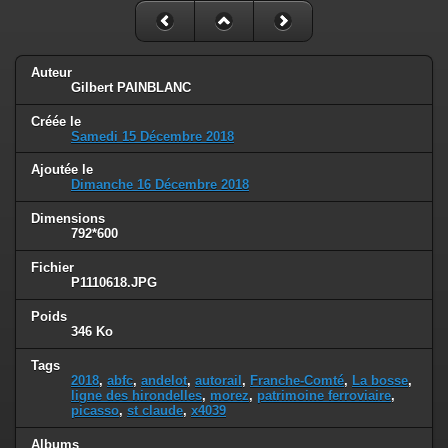
Auteur
Gilbert PAINBLANC
Créée le
Samedi 15 Décembre 2018
Ajoutée le
Dimanche 16 Décembre 2018
Dimensions
792*600
Fichier
P1110618.JPG
Poids
346 Ko
Tags
2018
,
abfc
,
andelot
,
autorail
,
Franche-Comté
,
La bosse
,
ligne des hirondelles
,
morez
,
patrimoine ferroviaire
,
picasso
,
st claude
,
x4039
Albums