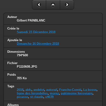
Auteur
Gilbert PAINBLANC
Créée le
Samedi 15 Décembre 2018
Ajoutée le
Dimanche 16 Décembre 2018
Dimensions
794*600
Fichier
P1110608.JPG
Poids
355 Ko
Tags
2018
,
abfc
,
andelot
,
autorail
,
Franche-Comté
,
La bosse
,
ligne des hirondelles
,
morez
,
patrimoine ferroviaire
,
picasso
,
st claude
,
x4039
Albums