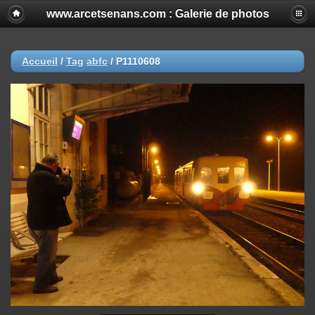
www.arcetsenans.com : Galerie de photos
Accueil
/
Tag
abfc
/
P1110608