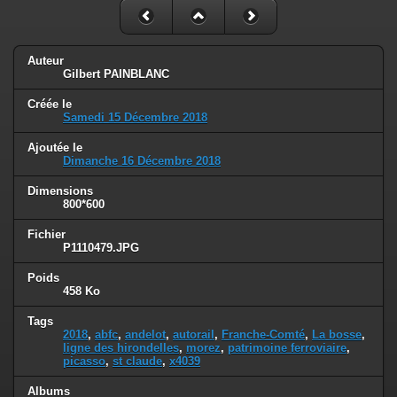
Auteur
Gilbert PAINBLANC
Créée le
Samedi 15 Décembre 2018
Ajoutée le
Dimanche 16 Décembre 2018
Dimensions
800*600
Fichier
P1110479.JPG
Poids
458 Ko
Tags
2018
,
abfc
,
andelot
,
autorail
,
Franche-Comté
,
La bosse
,
ligne des hirondelles
,
morez
,
patrimoine ferroviaire
,
picasso
,
st claude
,
x4039
Albums