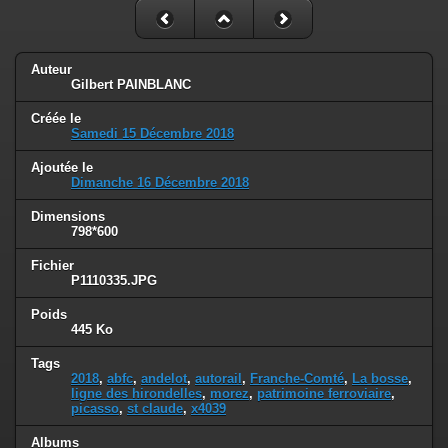
Auteur
Gilbert PAINBLANC
Créée le
Samedi 15 Décembre 2018
Ajoutée le
Dimanche 16 Décembre 2018
Dimensions
798*600
Fichier
P1110335.JPG
Poids
445 Ko
Tags
2018
,
abfc
,
andelot
,
autorail
,
Franche-Comté
,
La bosse
,
ligne des hirondelles
,
morez
,
patrimoine ferroviaire
,
picasso
,
st claude
,
x4039
Albums