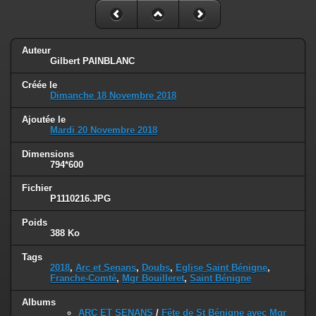
Auteur
Gilbert PAINBLANC
Créée le
Dimanche 18 Novembre 2018
Ajoutée le
Mardi 20 Novembre 2018
Dimensions
794*600
Fichier
P1110216.JPG
Poids
388 Ko
Tags
2018
,
Arc et Senans
,
Doubs
,
Eglise Saint Bénigne
,
Franche-Comté
,
Mgr Bouilleret
,
Saint Bénigne
Albums
ARC ET SENANS
/
Fête de St Bénigne avec Mgr