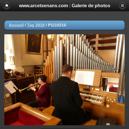
www.arcetsenans.com : Galerie de photos
Accueil
/
Tag
2018
/
P1110216