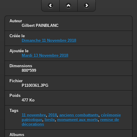
Auteur
Gilbert PAINBLANC
Créée le
Dimanche 11 Novembre 2018
Ajoutée le
Mardi 13 Novembre 2018
Dimensions
800*599
Fichier
P1100361.JPG
Poids
477 Ko
Tags
11 novembre
,
2018
,
anciens combattants
,
cérémonie
patriotique
,
liesle
,
monument aux morts
,
remise de
décorations
Albums