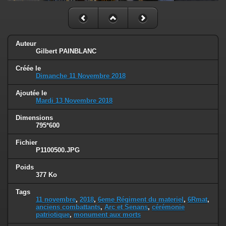
Auteur
Gilbert PAINBLANC
Créée le
Dimanche 11 Novembre 2018
Ajoutée le
Mardi 13 Novembre 2018
Dimensions
795*600
Fichier
P1100500.JPG
Poids
377 Ko
Tags
11 novembre
,
2018
,
6eme Régiment du materiel
,
6Rmat
,
anciens combattants
,
Arc et Senans
,
cérémonie
patriotique
,
monument aux morts