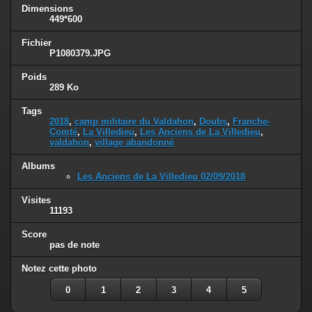
Dimensions
449*600
Fichier
P1080379.JPG
Poids
289 Ko
Tags
2018
,
camp militaire du Valdahon
,
Doubs
,
Franche-
Comté
,
La Villedieu
,
Les Anciens de La Villedieu
,
valdahon
,
village abandonné
Albums
Les Anciens de La Villedieu 02/09/2018
Visites
11193
Score
pas de note
Notez cette photo
0
1
2
3
4
5