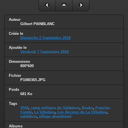
Auteur
Gilbert PAINBLANC
Créée le
Dimanche 2 Septembre 2018
Ajoutée le
Vendredi 7 Septembre 2018
Dimensions
800*600
Fichier
P1080365.JPG
Poids
681 Ko
Tags
2018
,
camp militaire du Valdahon
,
Doubs
,
Franche-
Comté
,
La Villedieu
,
Les Anciens de La Villedieu
,
valdahon
,
village abandonné
Albums