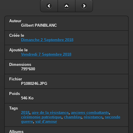
Auteur
Gilbert PAINBLANC
Créée le
Dimanche 2 Septembre 2018
Ajoutée le
Vendredi 7 Septembre 2018
Dimensions
795*600
Fichier
P1080246.JPG
Poids
546 Ko
Tags
2018
,
aire de la résistance
,
anciens combattants
,
cérémonie patriotique
,
chamblay
,
résistance
,
seconde
guerre
,
val d'amour
Albums