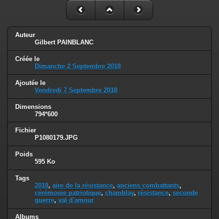
Auteur
Gilbert PAINBLANC
Créée le
Dimanche 2 Septembre 2018
Ajoutée le
Vendredi 7 Septembre 2018
Dimensions
794*600
Fichier
P1080179.JPG
Poids
595 Ko
Tags
2018
,
aire de la résistance
,
anciens combattants
,
cérémonie patriotique
,
chamblay
,
résistance
,
seconde
guerre
,
val d'amour
Albums