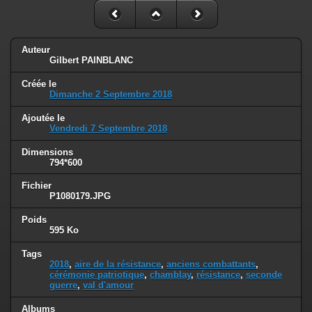
Auteur
Gilbert PAINBLANC
Créée le
Dimanche 2 Septembre 2018
Ajoutée le
Vendredi 7 Septembre 2018
Dimensions
794*600
Fichier
P1080179.JPG
Poids
595 Ko
Tags
2018
,
aire de la résistance
,
anciens combattants
,
cérémonie patriotique
,
chamblay
,
résistance
,
seconde
guerre
,
val d'amour
Albums