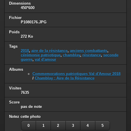
Dimensions
450*600
Fichier
P1080176.JPG
Poids
272 Ko
Tags
2018
,
aire de la résistance
,
anciens combattants
,
cérémonie patriotique
,
chamblay
,
résistance
,
seconde
guerre
,
val d'amour
Albums
Commemorations patriotiques Val d'Amour 2018
/
Chamblay : Aire de la Résistance
Visites
7635
Score
pas de note
Notez cette photo
0
1
2
3
4
5