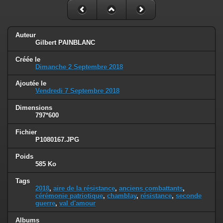
Auteur
Gilbert PAINBLANC
Créée le
Dimanche 2 Septembre 2018
Ajoutée le
Vendredi 7 Septembre 2018
Dimensions
797*600
Fichier
P1080167.JPG
Poids
585 Ko
Tags
2018
,
aire de la résistance
,
anciens combattants
,
cérémonie patriotique
,
chamblay
,
résistance
,
seconde
guerre
,
val d'amour
Albums