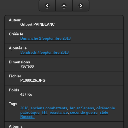
Auteur
Gilbert PAINBLANC
Créée le
Dimanche 2 Septembre 2018
Ajoutée le
Vendredi 7 Septembre 2018
Dimensions
796*600
Fichier
P1080126.JPG
Poids
437 Ko
Tags
2018
,
anciens combattants
,
Arc et Senans
,
cérémonie
patriotique
,
FFI
,
résistance
,
seconde guerre
,
stèle
Rossetti
Albums