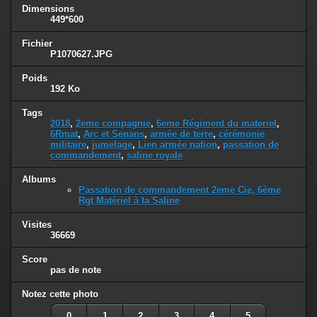
Dimensions
449*600
Fichier
P1070627.JPG
Poids
192 Ko
Tags
2018
,
2eme compagnie
,
6eme Régiment du materiel
,
6Rmat
,
Arc et Senans
,
armée de terre
,
cérémonie
militaire
,
jumelage
,
Lien armée nation
,
passation de
commandement
,
saline royale
Albums
Passation de commandement 2eme Cie, 6ème
Rgt Matériel à la Saline
Visites
36669
Score
pas de note
Notez cette photo
0
1
2
3
4
5