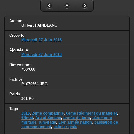
Auteur
Gilbert PAINBLANC
Créée le
Mercredi 27 Juin 2018
Ajoutée le
Mercredi 27 Juin 2018
Dimensions
798*600
Fichier
P1070564.JPG
Poids
301 Ko
Tags
2018
,
2eme compagnie
,
6eme Régiment du materiel
,
6Rmat
,
Arc et Senans
,
armée de terre
,
cérémonie
militaire
,
jumelage
,
Lien armée nation
,
passation de
commandement
,
saline royale