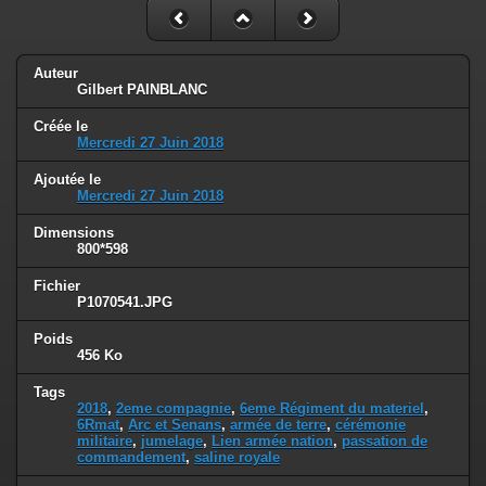
Auteur
Gilbert PAINBLANC
Créée le
Mercredi 27 Juin 2018
Ajoutée le
Mercredi 27 Juin 2018
Dimensions
800*598
Fichier
P1070541.JPG
Poids
456 Ko
Tags
2018
,
2eme compagnie
,
6eme Régiment du materiel
,
6Rmat
,
Arc et Senans
,
armée de terre
,
cérémonie
militaire
,
jumelage
,
Lien armée nation
,
passation de
commandement
,
saline royale