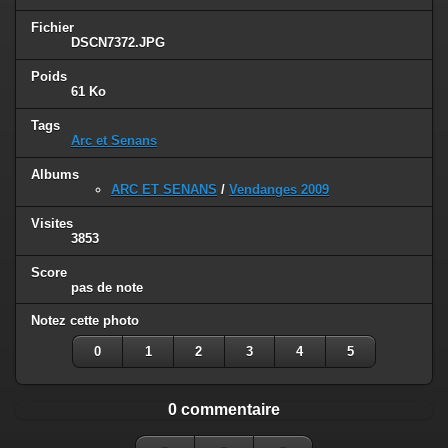
Fichier
DSCN7372.JPG
Poids
61 Ko
Tags
Arc et Senans
Albums
ARC ET SENANS
/
Vendanges 2009
Visites
3853
Score
pas de note
Notez cette photo
0
1
2
3
4
5
0 commentaire