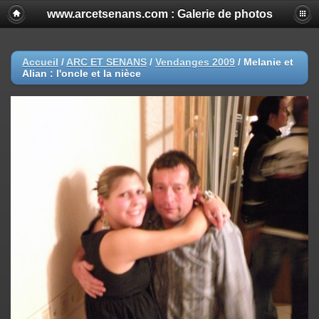
www.arcetsenans.com : Galerie de photos
Accueil
/
ARC ET SENANS
/
Vendanges 2009
/
Melanie et
Alian : l'oncle et la nièce