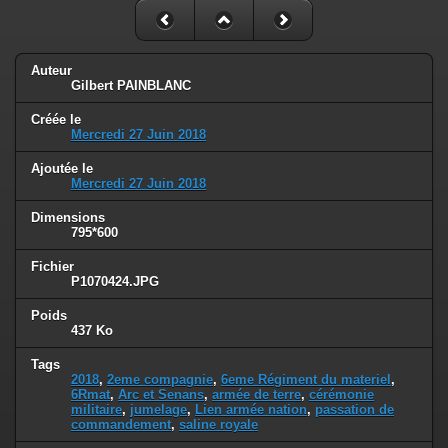
Auteur
Gilbert PAINBLANC
Créée le
Mercredi 27 Juin 2018
Ajoutée le
Mercredi 27 Juin 2018
Dimensions
795*600
Fichier
P1070424.JPG
Poids
437 Ko
Tags
2018
,
2eme compagnie
,
6eme Régiment du materiel
,
6Rmat
,
Arc et Senans
,
armée de terre
,
cérémonie
militaire
,
jumelage
,
Lien armée nation
,
passation de
commandement
,
saline royale