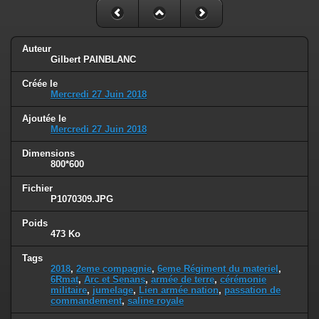
Auteur
Gilbert PAINBLANC
Créée le
Mercredi 27 Juin 2018
Ajoutée le
Mercredi 27 Juin 2018
Dimensions
800*600
Fichier
P1070309.JPG
Poids
473 Ko
Tags
2018
,
2eme compagnie
,
6eme Régiment du materiel
,
6Rmat
,
Arc et Senans
,
armée de terre
,
cérémonie
militaire
,
jumelage
,
Lien armée nation
,
passation de
commandement
,
saline royale