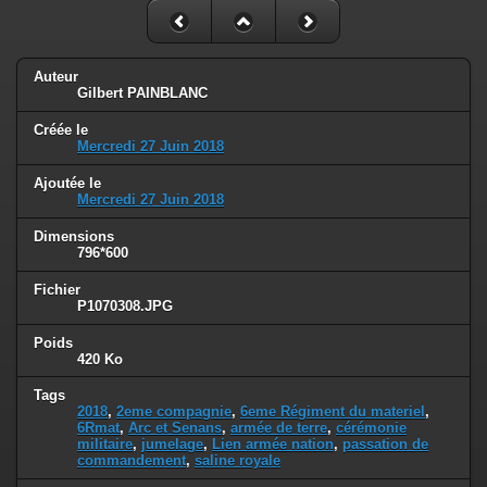
Auteur
Gilbert PAINBLANC
Créée le
Mercredi 27 Juin 2018
Ajoutée le
Mercredi 27 Juin 2018
Dimensions
796*600
Fichier
P1070308.JPG
Poids
420 Ko
Tags
2018
,
2eme compagnie
,
6eme Régiment du materiel
,
6Rmat
,
Arc et Senans
,
armée de terre
,
cérémonie
militaire
,
jumelage
,
Lien armée nation
,
passation de
commandement
,
saline royale