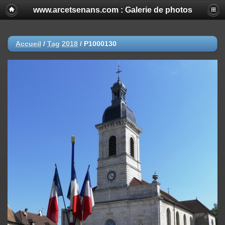
www.arcetsenans.com : Galerie de photos
Accueil
/
Tag
2018
/
P1000130