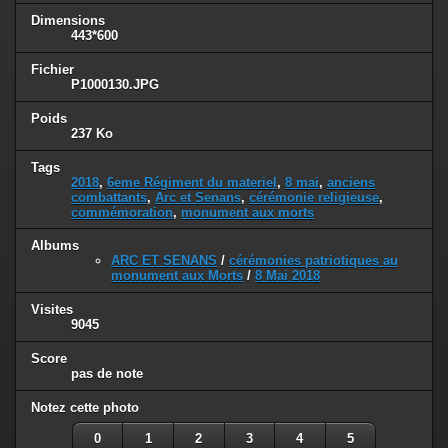
Dimensions
443*600
Fichier
P1000130.JPG
Poids
237 Ko
Tags
2018
,
6eme Régiment du materiel
,
8 mai
,
anciens
combattants
,
Arc et Senans
,
cérémonie religieuse
,
commémoration
,
monument aux morts
Albums
ARC ET SENANS
/
cérémonies patriotiques au
monument aux Morts
/
8 Mai 2018
Visites
9045
Score
pas de note
Notez cette photo
0
1
2
3
4
5